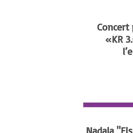
Concert 
«KR 3.0
l’
Nadala "Els