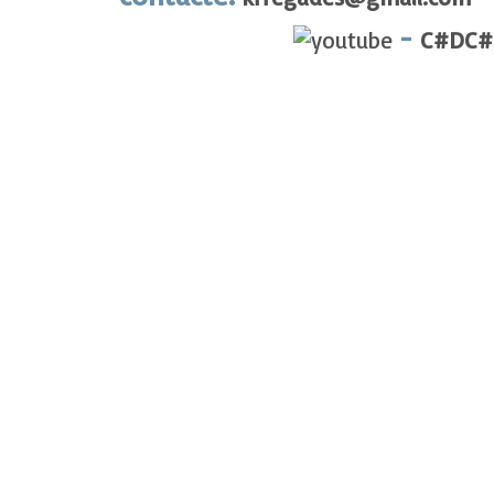
-
C#DC#F