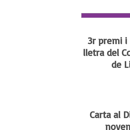
3r premi i
lletra del 
de L
Carta al D
novem