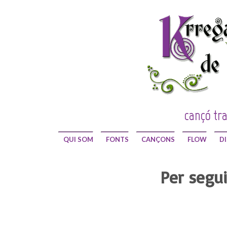
cançó tra
QUI SOM
FONTS
CANÇONS
FLOW
D
Per seguir